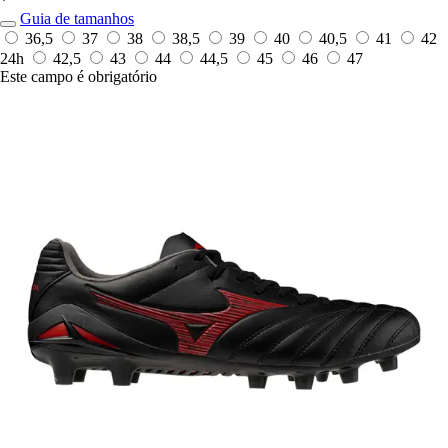
*
Guia de tamanhos
36,5
37
38
38,5
39
40
40,5
41
42
24h
42,5
43
44
44,5
45
46
47
Este campo é obrigatório