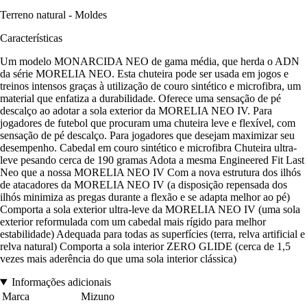
Terreno natural - Moldes
Características
Um modelo MONARCIDA NEO de gama média, que herda o ADN
da série MORELIA NEO. Esta chuteira pode ser usada em jogos e
treinos intensos graças à utilização de couro sintético e microfibra, um
material que enfatiza a durabilidade. Oferece uma sensação de pé
descalço ao adotar a sola exterior da MORELIA NEO IV. Para
jogadores de futebol que procuram uma chuteira leve e flexível, com
sensação de pé descalço. Para jogadores que desejam maximizar seu
desempenho. Cabedal em couro sintético e microfibra Chuteira ultra-
leve pesando cerca de 190 gramas Adota a mesma Engineered Fit Last
Neo que a nossa MORELIA NEO IV Com a nova estrutura dos ilhós
de atacadores da MORELIA NEO IV (a disposição repensada dos
ilhós minimiza as pregas durante a flexão e se adapta melhor ao pé)
Comporta a sola exterior ultra-leve da MORELIA NEO IV (uma sola
exterior reformulada com um cabedal mais rígido para melhor
estabilidade) Adequada para todas as superfícies (terra, relva artificial e
relva natural) Comporta a sola interior ZERO GLIDE (cerca de 1,5
vezes mais aderência do que uma sola interior clássica)
Informações adicionais
Marca
Mizuno