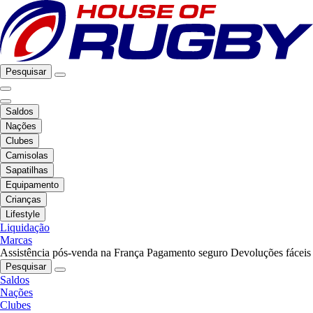
Pesquisar
Saldos
Nações
Clubes
Camisolas
Sapatilhas
Equipamento
Crianças
Lifestyle
Liquidação
Marcas
Assistência pós-venda na França
Pagamento seguro
Devoluções fáceis
Pesquisar
Saldos
Nações
Clubes