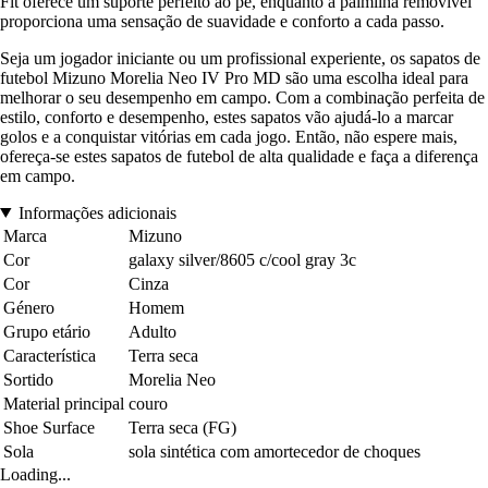
Fit oferece um suporte perfeito ao pé, enquanto a palmilha removível
proporciona uma sensação de suavidade e conforto a cada passo.
Seja um jogador iniciante ou um profissional experiente, os sapatos de
futebol Mizuno Morelia Neo IV Pro MD são uma escolha ideal para
melhorar o seu desempenho em campo. Com a combinação perfeita de
estilo, conforto e desempenho, estes sapatos vão ajudá-lo a marcar
golos e a conquistar vitórias em cada jogo. Então, não espere mais,
ofereça-se estes sapatos de futebol de alta qualidade e faça a diferença
em campo.
Informações adicionais
Marca
Mizuno
Cor
galaxy silver/8605 c/cool gray 3c
Cor
Cinza
Género
Homem
Grupo etário
Adulto
Característica
Terra seca
Sortido
Morelia Neo
Material principal
couro
Shoe Surface
Terra seca (FG)
Sola
sola sintética com amortecedor de choques
Loading...