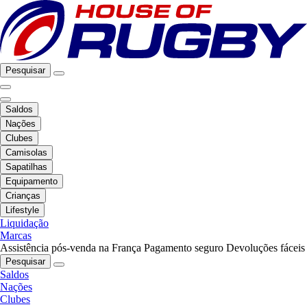
Pesquisar
Saldos
Nações
Clubes
Camisolas
Sapatilhas
Equipamento
Crianças
Lifestyle
Liquidação
Marcas
Assistência pós-venda na França
Pagamento seguro
Devoluções fáceis
Pesquisar
Saldos
Nações
Clubes