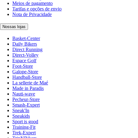
Meios de pagamento
Tarifas e opções de envio
Nota de Privacidade
Nossas lojas
Basket-Center
Daily Bikers
Direct Running
Direct-Volley
Espace Golf
Foot-Store
Galope-Store
Handball-Store
La sellerie de Maé
Made in Paradis
Nauti-wave
Pecheur-Store
Smash-Expert
Sneak'In
Sneakids
Sport is good
Training-Fit
Trek-Expert