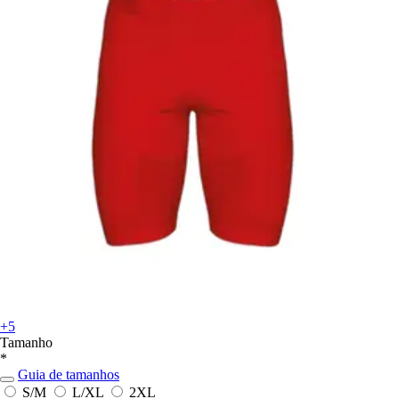
+5
Tamanho
*
Guia de tamanhos
S/M
L/XL
2XL