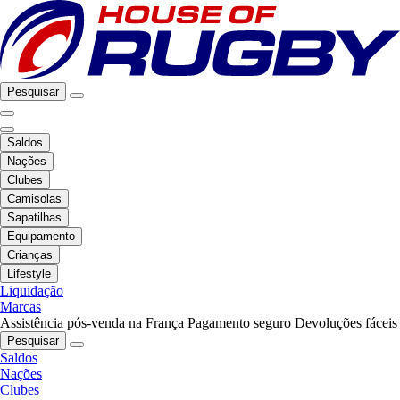
Pesquisar
Saldos
Nações
Clubes
Camisolas
Sapatilhas
Equipamento
Crianças
Lifestyle
Liquidação
Marcas
Assistência pós-venda na França
Pagamento seguro
Devoluções fáceis
Pesquisar
Saldos
Nações
Clubes