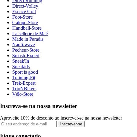
Direct Running
Direct-Volley
Espace Golf
Foot-Store
Galope-Store
Handball-Store
La sellerie de Maé
Made in Paradis
Nauti-wave
Pecheur-Store
Smash-Expert
Sneak'In
Sneakids
Sport is good
Training-Fit
Trek-Expert
TripNBikers
Vélo-Store
Inscreva-se na nossa newsletter
Aproveite 10% de desconto ao inscrever-se na nossa newsletter
Inscrever-se
Fique conectado