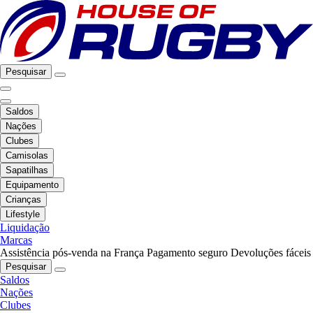
Pesquisar
Saldos
Nações
Clubes
Camisolas
Sapatilhas
Equipamento
Crianças
Lifestyle
Liquidação
Marcas
Assistência pós-venda na França
Pagamento seguro
Devoluções fáceis
Pesquisar
Saldos
Nações
Clubes