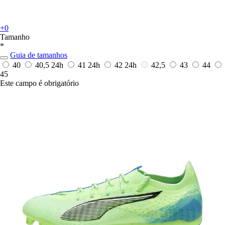
+0
Tamanho
*
Guia de tamanhos
40
40,5
24h
41
24h
42
24h
42,5
43
44
45
Este campo é obrigatório