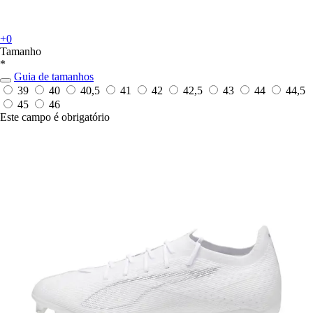
+0
Tamanho
*
Guia de tamanhos
39
40
40,5
41
42
42,5
43
44
44,5
45
46
Este campo é obrigatório