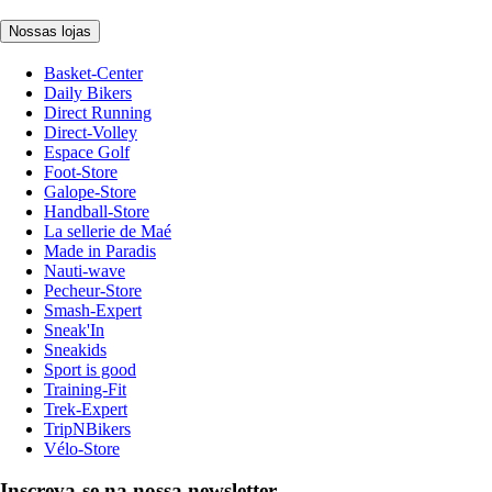
Nossas lojas
Basket-Center
Daily Bikers
Direct Running
Direct-Volley
Espace Golf
Foot-Store
Galope-Store
Handball-Store
La sellerie de Maé
Made in Paradis
Nauti-wave
Pecheur-Store
Smash-Expert
Sneak'In
Sneakids
Sport is good
Training-Fit
Trek-Expert
TripNBikers
Vélo-Store
Inscreva-se na nossa newsletter