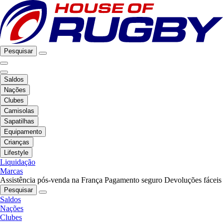
Pesquisar
Saldos
Nações
Clubes
Camisolas
Sapatilhas
Equipamento
Crianças
Lifestyle
Liquidação
Marcas
Assistência pós-venda na França
Pagamento seguro
Devoluções fáceis
Pesquisar
Saldos
Nações
Clubes