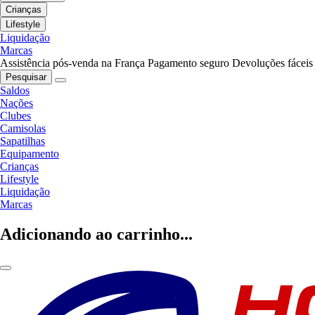
Crianças
Lifestyle
Liquidação
Marcas
Assistência pós-venda na França
Pagamento seguro
Devoluções fáceis
Pesquisar
Saldos
Nações
Clubes
Camisolas
Sapatilhas
Equipamento
Crianças
Lifestyle
Liquidação
Marcas
Adicionando ao carrinho...