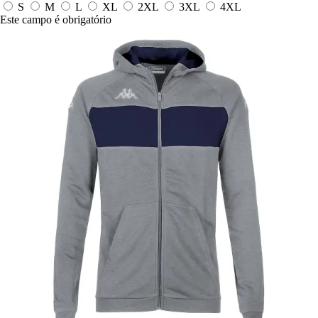
S
M
L
XL
2XL
3XL
4XL
Este campo é obrigatório