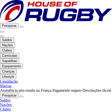
Pesquisar
Saldos
Nações
Clubes
Camisolas
Sapatilhas
Equipamento
Crianças
Lifestyle
Liquidação
Marcas
Assistência pós-venda na França
Pagamento seguro
Devoluções fáceis
Pesquisar
Saldos
Nações
Clubes