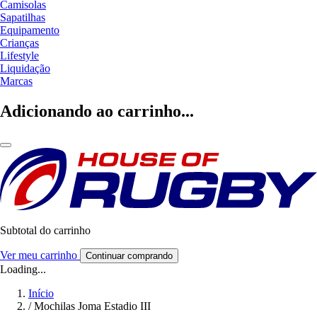
Camisolas
Sapatilhas
Equipamento
Crianças
Lifestyle
Liquidação
Marcas
Adicionando ao carrinho...
Subtotal do carrinho
Ver meu carrinho
Continuar comprando
Loading...
Início
/
Mochilas Joma Estadio III