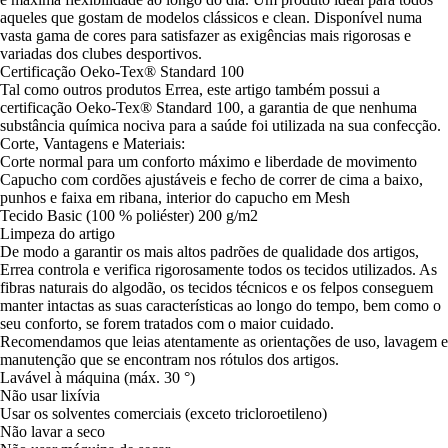
aqueles que gostam de modelos clássicos e clean. Disponível numa
vasta gama de cores para satisfazer as exigências mais rigorosas e
variadas dos clubes desportivos.
Certificação Oeko-Tex® Standard 100
Tal como outros produtos Errea, este artigo também possui a
certificação Oeko-Tex® Standard 100, a garantia de que nenhuma
substância química nociva para a saúde foi utilizada na sua confecção.
Corte, Vantagens e Materiais:
Corte normal para um conforto máximo e liberdade de movimento
Capucho com cordões ajustáveis e fecho de correr de cima a baixo,
punhos e faixa em ribana, interior do capucho em Mesh
Tecido Basic (100 % poliéster) 200 g/m2
Limpeza do artigo
De modo a garantir os mais altos padrões de qualidade dos artigos,
Errea controla e verifica rigorosamente todos os tecidos utilizados. As
fibras naturais do algodão, os tecidos técnicos e os felpos conseguem
manter intactas as suas características ao longo do tempo, bem como o
seu conforto, se forem tratados com o maior cuidado.
Recomendamos que leias atentamente as orientações de uso, lavagem e
manutenção que se encontram nos rótulos dos artigos.
Lavável à máquina (máx. 30 °)
Não usar lixívia
Usar os solventes comerciais (exceto tricloroetileno)
Não lavar a seco