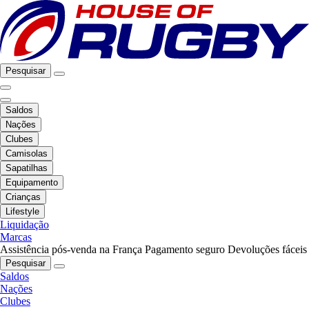
Pesquisar
Saldos
Nações
Clubes
Camisolas
Sapatilhas
Equipamento
Crianças
Lifestyle
Liquidação
Marcas
Assistência pós-venda na França
Pagamento seguro
Devoluções fáceis
Pesquisar
Saldos
Nações
Clubes