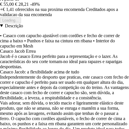
€ 55,00
€ 28,21
-49%
+€ 1,41
oferecidos na sua proxima encomenda
Creditados apos a
validacao da sua encomenda
Loading...
Descrição
• Casaco com capucho ajustável com cordões e fecho de correr de
cima a baixo • Punhos e faixa na cintura em ribana • Interior do
capucho em Mesh
Casaco Jacob Errea
Jacob é o casaco Errea perfeito para a representação e o lazer. As
características do seu corte tornam-no ideal para rapazes e raparigas
desportistas.
Casaco Jacob: a flexibilidade acima de tudo
Independentemente do desporto que praticas, este casaco com fecho de
correr e capucho é perfeito para ser usado em qualquer altura do dia,
especialmente antes e depois da competição ou do treino. As vantagens
deste casaco com fecho de correr e capucho são, sem dúvida, a
flexibilidade, a leveza, a respirabilidade e a consistência.
Vais adorar, sem dúvida, o tecido macio e ligeiramente elástico deste
produto, que não se amassa, não se enruga e mantém a sua forma,
mesmo após as lavagens, evitando assim que tenhas de o passar a
ferro. O capucho com cordões ajustáveis, o fecho de correr de cima a
baixo, os punhos e a faixa em ribana garantem um corte personalizado
e máxima flexibilidade ao longo do dia. Um produto ideal para todos