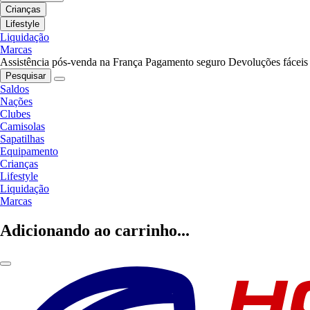
Crianças
Lifestyle
Liquidação
Marcas
Assistência pós-venda na França
Pagamento seguro
Devoluções fáceis
Pesquisar
Saldos
Nações
Clubes
Camisolas
Sapatilhas
Equipamento
Crianças
Lifestyle
Liquidação
Marcas
Adicionando ao carrinho...