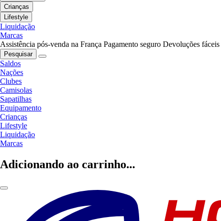
Crianças
Lifestyle
Liquidação
Marcas
Assistência pós-venda na França
Pagamento seguro
Devoluções fáceis
Pesquisar
Saldos
Nações
Clubes
Camisolas
Sapatilhas
Equipamento
Crianças
Lifestyle
Liquidação
Marcas
Adicionando ao carrinho...