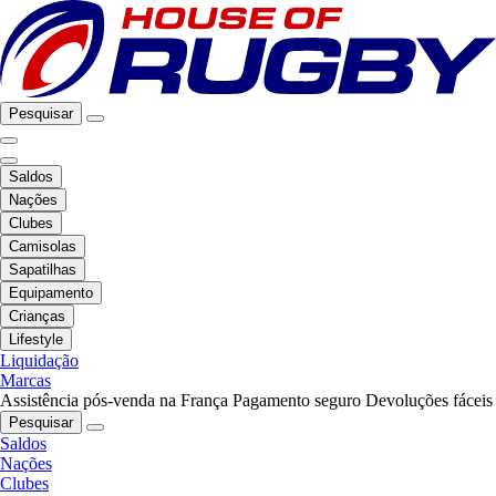
Pesquisar
Saldos
Nações
Clubes
Camisolas
Sapatilhas
Equipamento
Crianças
Lifestyle
Liquidação
Marcas
Assistência pós-venda na França
Pagamento seguro
Devoluções fáceis
Pesquisar
Saldos
Nações
Clubes