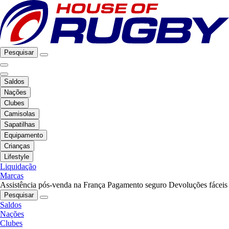
Pesquisar
Saldos
Nações
Clubes
Camisolas
Sapatilhas
Equipamento
Crianças
Lifestyle
Liquidação
Marcas
Assistência pós-venda na França
Pagamento seguro
Devoluções fáceis
Pesquisar
Saldos
Nações
Clubes