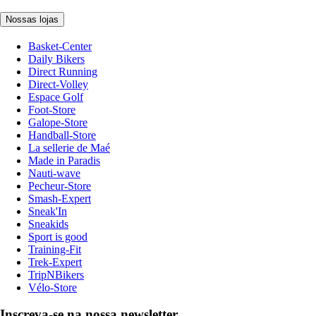
Nossas lojas
Basket-Center
Daily Bikers
Direct Running
Direct-Volley
Espace Golf
Foot-Store
Galope-Store
Handball-Store
La sellerie de Maé
Made in Paradis
Nauti-wave
Pecheur-Store
Smash-Expert
Sneak'In
Sneakids
Sport is good
Training-Fit
Trek-Expert
TripNBikers
Vélo-Store
Inscreva-se na nossa newsletter